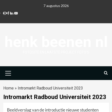
Ga
7 augustus 2026
naar
Instagram
Facebook
Linkedin
Youtube
de
inhoud
henk beenen nl
FOTOSITE EN LAATSTE PROJECT FOTO'S
Primair
menu
Home
»
Intromarkt Radboud Universiteit 2023
Intromarkt Radboud Universiteit 2023
Beeldverslag van de introductie nieuwe studenten