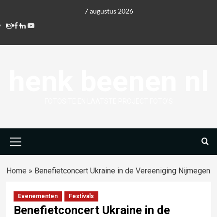
Ga
7 augustus 2026
naar
Instagram
Facebook
Linkedin
Youtube
de
inhoud
henk beenen nl
FOTOSITE EN LAATSTE PROJECT FOTO'S
Primair
menu
Home
»
Benefietconcert Ukraine in de Vereeniging Nijmegen
Evenementen
Festivals
Benefietconcert Ukraine in de