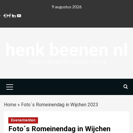
Ga
9 augustus 2026
naar
Instagram
Facebook
Linkedin
Youtube
de
inhoud
henk beenen nl
FOTOSITE EN LAATSTE PROJECT FOTO'S
Primair
menu
Home
»
Foto´s Romeinendag in Wijchen 2023
Evenementen
Foto´s Romeinendag in Wijchen