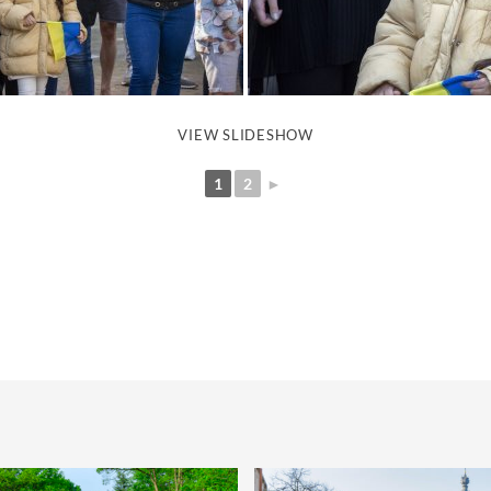
VIEW SLIDESHOW
1
2
►