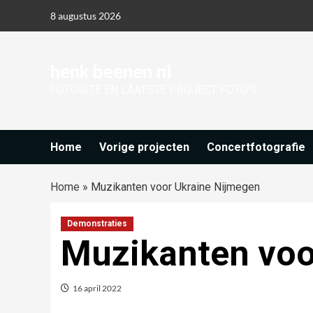
Ga
8 augustus 2026
naar
de
inhoud
henk beenen nl
FOTOSITE EN LAATSTE PROJECT FOTO'S
Home
Vorige projecten
Concertfotografie
Home
»
Muzikanten voor Ukraine Nijmegen
Demonstraties
Muzikanten voo
16 april 2022