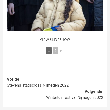
VIEW SLIDESHOW
1
2
►
Bericht
Vorige:
Stevens stadscross Nijmegen 2022
navigatie
Volgende:
Wintertuinfestival Nijmegen 2022