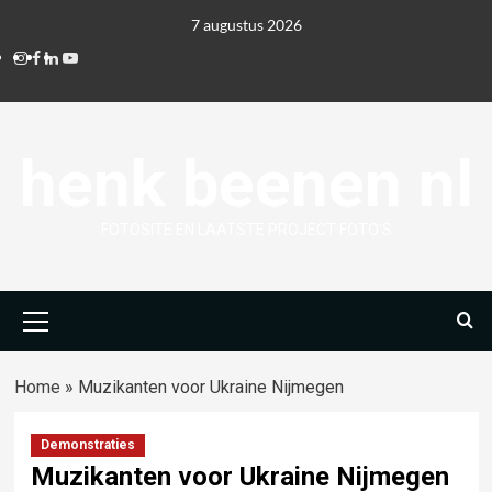
Ga
7 augustus 2026
naar
Instagram
Facebook
Linkedin
Youtube
de
inhoud
henk beenen nl
FOTOSITE EN LAATSTE PROJECT FOTO'S
Primair
menu
Home
»
Muzikanten voor Ukraine Nijmegen
Demonstraties
Muzikanten voor Ukraine Nijmegen