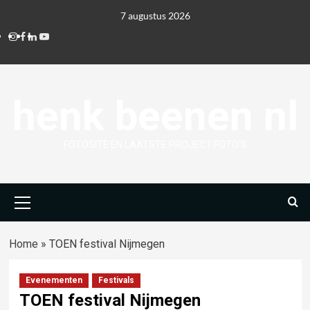
Ga
7 augustus 2026
naar
Instagram
Facebook
Linkedin
Youtube
de
inhoud
henk beenen nl
FOTOSITE EN LAATSTE PROJECT FOTO'S
Primair
menu
Home
»
TOEN festival Nijmegen
Evenementen
Festivals
TOEN festival Nijmegen