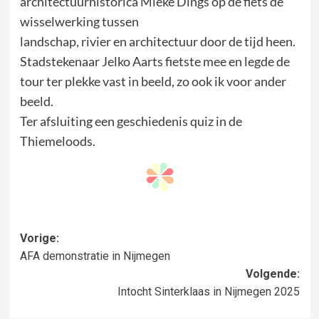
architectuurhistorica Mieke Dings op de fiets de
wisselwerking tussen
landschap, rivier en architectuur door de tijd heen.
Stadstekenaar Jelko Aarts fietste mee en legde de
tour ter plekke vast in beeld, zo ook ik voor ander
beeld.
Ter afsluiting een geschiedenis quiz in de
Thiemeloods.
Bericht
Vorige:
AFA demonstratie in Nijmegen
navigatie
Volgende:
Intocht Sinterklaas in Nijmegen 2025