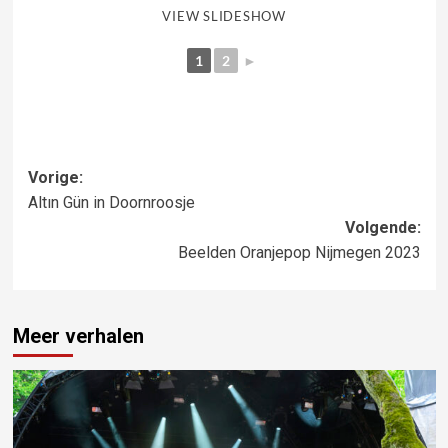
VIEW SLIDESHOW
1
2
►
Bericht
Vorige:
Altın Gün in Doornroosje
navigatie
Volgende:
Beelden Oranjepop Nijmegen 2023
Meer verhalen