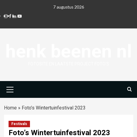
Ga
7 augustus 2026
naar
Instagram
Facebook
Linkedin
Youtube
de
inhoud
henk beenen nl
FOTOSITE EN LAATSTE PROJECT FOTO'S
Primair
menu
Home
»
Foto’s Wintertuinfestival 2023
Festivals
Foto’s Wintertuinfestival 2023