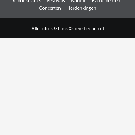
Demonstraties
Festivals
Natuur
Evenementen
Concerten
Herdenkingen
Alle foto´s & films © henkbeenen.nl