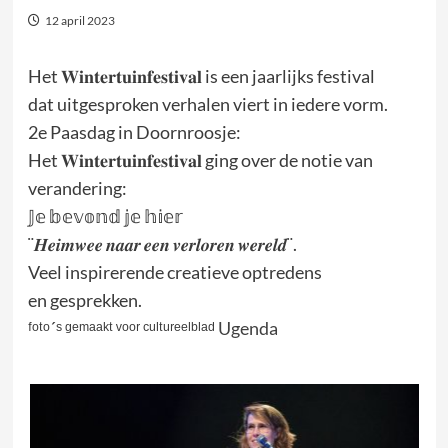
12 april 2023
Het 𝐖𝐢𝐧𝐭𝐞𝐫𝐭𝐮𝐢𝐧𝐟𝐞𝐬𝐭𝐢𝐯𝐚𝐥 is een jaarlijks festival
dat uitgesproken verhalen viert in iedere vorm.
2e Paasdag in Doornroosje:
Het 𝐖𝐢𝐧𝐭𝐞𝐫𝐭𝐮𝐢𝐧𝐟𝐞𝐬𝐭𝐢𝐯𝐚𝐥 ging over de notie van
verandering:
𝕁𝕖 𝕓𝕖𝕧𝕠𝕟𝕕 𝕛𝕖 𝕙𝕚𝕖𝕣
¨𝑯𝒆𝒊𝒎𝒘𝒆𝒆 𝒏𝒂𝒂𝒓 𝒆𝒆𝒏 𝒗𝒆𝒓𝒍𝒐𝒓𝒆𝒏 𝒘𝒆𝒓𝒆𝒍𝒅¨.
Veel inspirerende creatieve optredens
en gesprekken.
ᶠᵒᵗᵒ´ˢ ᵍᵉᵐᵃᵃᵏᵗ ᵛᵒᵒʳ ᶜᵘˡᵗᵘʳᵉᵉˡᵇˡᵃᵈ
Ugenda