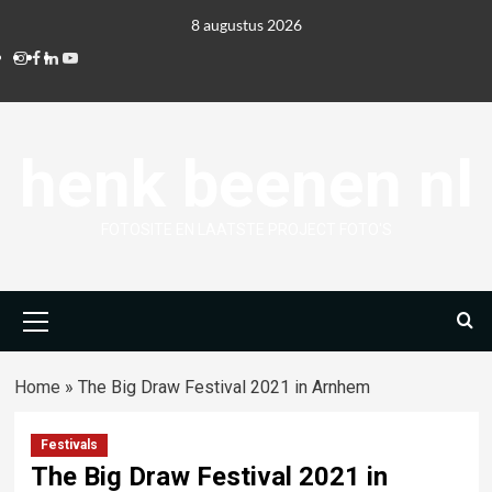
Ga
8 augustus 2026
naar
Instagram
Facebook
Linkedin
Youtube
de
inhoud
henk beenen nl
FOTOSITE EN LAATSTE PROJECT FOTO'S
Primair
menu
Home
»
The Big Draw Festival 2021 in Arnhem
Festivals
The Big Draw Festival 2021 in