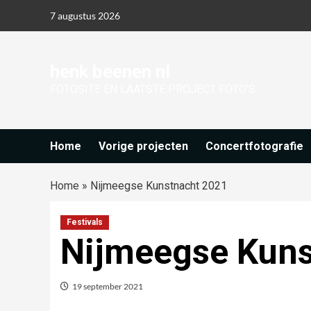
Ga
7 augustus 2026
naar
de
inhoud
henk beenen nl
FOTOSITE EN LAATSTE PROJECT FOTO'S
Home
Vorige projecten
Concertfotografie
Home
»
Nijmeegse Kunstnacht 2021
Festivals
Nijmeegse Kuns
19 september 2021